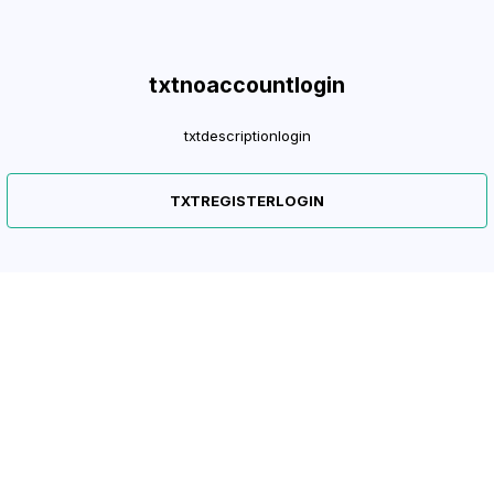
txtnoaccountlogin
txtdescriptionlogin
TXTREGISTERLOGIN